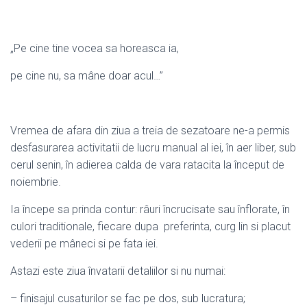
„Pe cine tine vocea sa horeasca ia,
pe cine nu, sa mâne doar acul…”
Vremea de afara din ziua a treia de sezatoare ne-a permis
desfasurarea activitatii de lucru manual al iei, în aer liber, sub
cerul senin, în adierea calda de vara ratacita la început de
noiembrie.
Ia începe sa prinda contur: râuri încrucisate sau înflorate, în
culori traditionale, fiecare dupa preferinta, curg lin si placut
vederii pe mâneci si pe fata iei.
Astazi este ziua învatarii detaliilor si nu numai:
– finisajul cusaturilor se fac pe dos, sub lucratura;