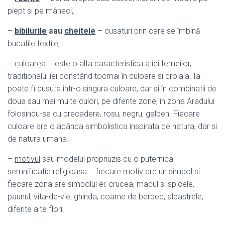
piept si pe mâneci,;
–
bibilurile
sau
cheitele
– cusaturi prin care se îmbină
bucatile textile;
–
culoarea
– este o alta caracteristica a iei femeilor,
traditionalul iei constând tocmai în culoare si croiala. Ia
poate fi cusuta într-o singura culoare, dar si în combinatii de
doua sau mai multe culori, pe diferite zone, în zona Aradului
folosindu-se cu precadere, rosu, negru, galben. Fiecare
culoare are o adânca simbolistica inspirata de natura, dar si
de natura umana.
–
motivul
sau modelul propriuzis cu o puternica
semnificatie religioasa – fiecare motiv are un simbol si
fiecare zona are simbolul ei: crucea, macul si spicele,
paunul, vita-de-vie, ghinda, coarne de berbec, albastrele,
diferite alte flori.