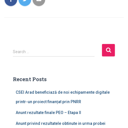
S
Search …
e
a
r
c
Recent Posts
h
f
CSEI Arad beneficiază de noi echipamente digitale
o
r
printr-un proiect finanțat prin PNRR
:
Anunt rezultate finale PEO – Etapa II
Anunt privind rezultatele obtinute in urma probei