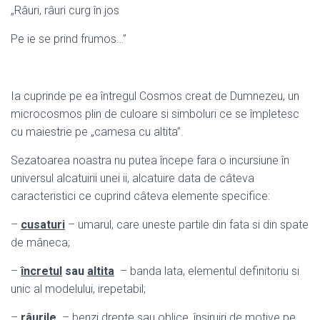
„Râuri, râuri curg în jos
Pe ie se prind frumos…”
Ia cuprinde pe ea întregul Cosmos creat de Dumnezeu, un
microcosmos plin de culoare si simboluri ce se împletesc
cu maiestrie pe „camesa cu altita”.
Sezatoarea noastra nu putea începe fara o incursiune în
universul alcatuirii unei ii, alcatuire data de câteva
caracteristici ce cuprind câteva elemente specifice:
–
cusaturi
– umarul, care uneste partile din fata si din spate
de mâneca;
–
încretul
sau
altita
– banda lata, elementul definitoriu si
unic al modelului, irepetabil;
–
râurile
– benzi drepte sau oblice, însiruiri de motive pe