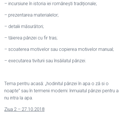
– incursiune în istoria iei românești tradiționale;
– prezentarea materialelor;
– detalii măsurători;
– tăierea pânzei cu fir tras;
– scoaterea motivelor sau copierea motivelor manual;
– executarea tiviturii sau însăilatul pânzei.
Tema pentru acasă: „hodinitul pânzei în apa o zâ si o
noapte” sau în termenii moderni: înmuiatul pânzei pentru a
nu intra la apa.
Ziua 2 – 27.10.2018