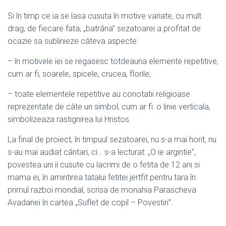
Si în timp ce ia se lasa cusuta în motive variate, cu mult
drag, de fiecare fata, „batrâna” sezatoarei a profitat de
ocazie sa sublinieze câteva aspecte:
– în motivele iei se regasesc totdeauna elemente repetitive,
cum ar fi, soarele, spicele, crucea, florile;
– toate elementele repetitive au conotatii religioase
reprezentate de câte un simbol, cum ar fi: o linie verticala,
simbolizeaza rastignirea lui Hristos.
La final de proiect, în timpuul sezatoarei, nu s-a mai horit, nu
s-au mai audiat cântari, ci… s-a lecturat: „O ie argintie”,
povestea uni ii cusute cu lacrimi de o fetita de 12 ani si
mama ei, în amintirea tatalui fetitei jertfit pentru tara în
primul razboi mondial, scrisa de monahia Parascheva
Avadanei în cartea „Suflet de copil – Povestiri”.