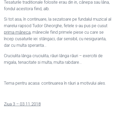
Tesaturile traditionale folosite erau din in, cânepa sau lâna,
fondul acestora fiind, alb.
Si tot asa, în continuare, la sezatoare pe fundalul muzical al
marelui rapsod Tudor Gheorghe, fetele s-au pus pe cusut
prima mâneca
, mânecile fiind primele piese cu care se
încep cusaturile iei: stângaci, dar sensibil, cu nesiguranta,
dar cu multa speranta…
Cruciulita lânga cruciulita, râuri lânga râuri – exercitii de
migala, tenacitate si multa, multa rabdare…
Tema pentru acasa: continuarea în râuri a motivului ales.
Ziua 3 – 03.11.2018