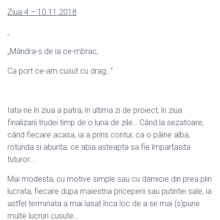
Ziua 4 – 10.11.2018
„Mândra-s de ia ce-mbrac,
Ca port ce-am cusut cu drag…”
Iata-ne în ziua a patra, în ultima zi de proiect, în ziua
finalizarii trudei timp de o luna de zile… Când la sezatoare,
când fiecare acasa, ia a prins contur, ca o pâine alba,
rotunda si aburita, ce abia asteapta sa fie împartasita
tuturor…
Mai modesta, cu motive simple sau cu darnicie din prea plin
lucrata, fiecare dupa maiestria priceperii sau putintei sale, ia
astfel terminata a mai lasat înca loc de a se mai (s)pune
multe lucruri cusute…