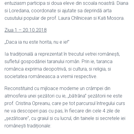
entuziasm participa si doua eleve din scoala noastră: Diana
si Loredana, coordonate si ajutate sa deprindă arta
cusutului popular de prof. Laura Chîlnicean si Kati Mosora.
Ziua 1 – 20.10.2018
„Daca ia nu este horita, nu e ie!”
Ia tradițională a reprezentat în trecutul vetrei românești,
sufletul gospodăriei taranului român. Prin ie, taranca
românca exprima deopotrivă, si cultura, si religia, si
societatea româneasca a vremii respective.
Reconstituind cu mijloace moderne un crâmpei din
atmosfera unei șezători cu ie, „bătrâna” șezătorii ne este
prof. Cristina Opreanu, care pe tot parcursul întregului curs
ne va descoperi pas cu pas, în fiecare din cele 4 zile de
„șezătoare”, cu graiul si cu lucrul, din tainele si secretele iei
românești tradiționale: