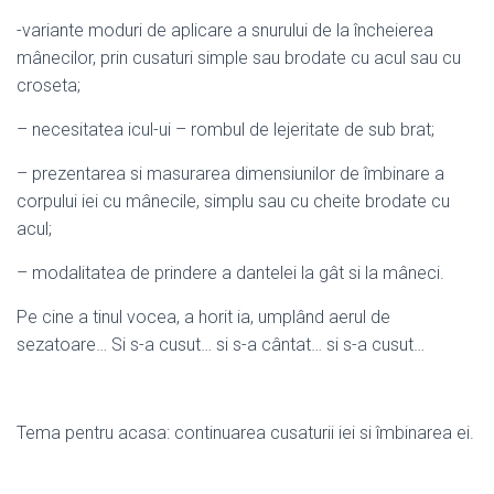
-variante moduri de aplicare a snurului de la încheierea
mânecilor, prin cusaturi simple sau brodate cu acul sau cu
croseta;
– necesitatea icul-ui – rombul de lejeritate de sub brat;
– prezentarea si masurarea dimensiunilor de îmbinare a
corpului iei cu mânecile, simplu sau cu cheite brodate cu
acul;
– modalitatea de prindere a dantelei la gât si la mâneci.
Pe cine a tinul vocea, a horit ia, umplând aerul de
sezatoare… Si s-a cusut… si s-a cântat… si s-a cusut…
Tema pentru acasa: continuarea cusaturii iei si îmbinarea ei.