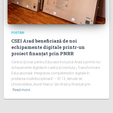
POSTĂRI
CSEI Arad beneficiază de noi
echipamente digitale printr-un
proiect finanțat prin PNRR
Centrul Școlar pentru Educație Incluzivă Arad a primit noi
echipamente digitale în cadrul proiectului „Transformare
Educațională: Integrarea competențelor digitale în
predarea multidisciplinară” – ID 13, derulat de
Universitatea „Aurel Vlaicu” din Arad și finanțat prin
Read more…