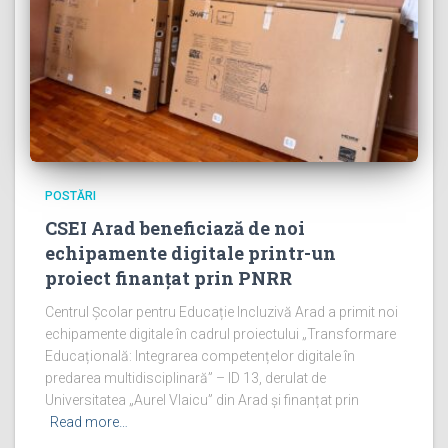
POSTĂRI
CSEI Arad beneficiază de noi
echipamente digitale printr-un
proiect finanțat prin PNRR
Centrul Școlar pentru Educație Incluzivă Arad a primit noi
echipamente digitale în cadrul proiectului „Transformare
Educațională: Integrarea competențelor digitale în
predarea multidisciplinară” – ID 13, derulat de
Universitatea „Aurel Vlaicu” din Arad și finanțat prin
Read more…