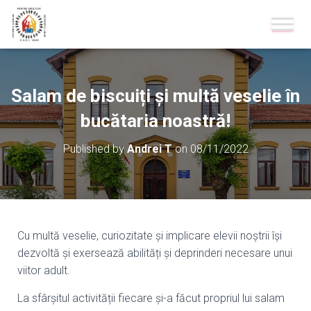
Salam de biscuiți și multă veselie în
bucătaria noastră!
Published by
Andrei T
on
08/11/2022
Cu multă veselie, curiozitate și implicare elevii noștrii își
dezvoltă și exersează abilități și deprinderi necesare unui
viitor adult.
La sfârșitul activității fiecare și-a făcut propriul lui salam