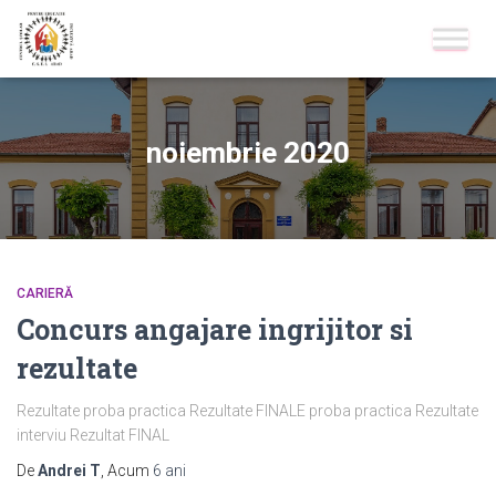
noiembrie 2020
CARIERĂ
Concurs angajare ingrijitor si
rezultate
Rezultate proba practica Rezultate FINALE proba practica Rezultate
interviu Rezultat FINAL
De
Andrei T
, Acum
6 ani