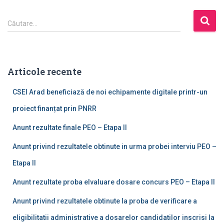
C
Căutare…
a
u
t
ă
Articole recente
d
u
CSEI Arad beneficiază de noi echipamente digitale printr-un
p
ă
proiect finanțat prin PNRR
:
Anunt rezultate finale PEO – Etapa II
Anunt privind rezultatele obtinute in urma probei interviu PEO –
Etapa II
Anunt rezultate proba elvaluare dosare concurs PEO – Etapa II
Anunt privind rezultatele obtinute la proba de verificare a
eligibilitatii administrative a dosarelor candidatilor inscrisi la