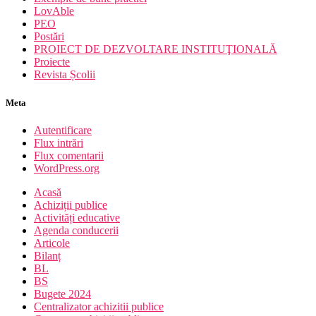
LovAble
PEO
Postări
PROIECT DE DEZVOLTARE INSTITUŢIONALĂ
Proiecte
Revista Școlii
Meta
Autentificare
Flux intrări
Flux comentarii
WordPress.org
Acasă
Achiziții publice
Activități educative
Agenda conducerii
Articole
Bilanț
BL
BS
Bugete 2024
Centralizator achizitii publice