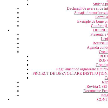
Situația pl
Declarații de avere și de in
Situația drepturilor sal
Formular
Exemple de bune pra
Conferință
DESPRE
Prezentare
Legi
Resurse 
Agenda condu
Organ
ROI 
ROF 
Organi
Regulament de organizare și funți
PROIECT DE DEZVOLTARE INSTITUŢIO
Ca
Rap
Revista CSEI
Documente Prof
Integ
CONT