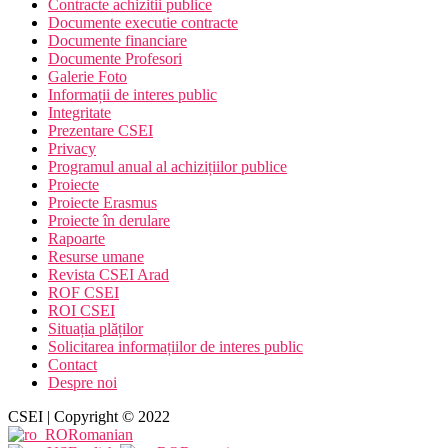
Contracte achizitii publice
Documente executie contracte
Documente financiare
Documente Profesori
Galerie Foto
Informații de interes public
Integritate
Prezentare CSEI
Privacy
Programul anual al achizițiilor publice
Proiecte
Proiecte Erasmus
Proiecte în derulare
Rapoarte
Resurse umane
Revista CSEI Arad
ROF CSEI
ROI CSEI
Situația plăților
Solicitarea informațiilor de interes public
Contact
Despre noi
CSEI | Copyright © 2022
Romanian