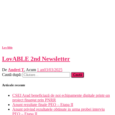
LovAble
LovABLE 2nd Newsletter
De
Andrei T
, Acum
1 an
03/03/2025
Caută după:
Articole recente
CSEI Arad beneficiază de noi echipamente digitale printr-un
proiect finanțat prin PNRR
Anunt rezultate finale PEO – Etapa II
Anunt privind rezultatele obtinute in urma probei interviu
PEO – Etapa II