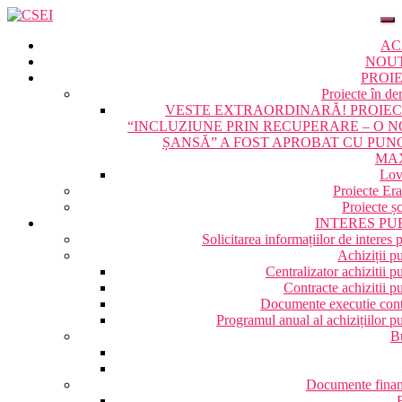
AC
NOU
PROI
Proiecte în de
VESTE EXTRAORDINARĂ! PROIE
“INCLUZIUNE PRIN RECUPERARE – O 
ȘANSĂ” A FOST APROBAT CU PUN
MA
Lov
Proiecte Er
Proiecte ș
INTERES PU
Solicitarea informațiilor de interes 
Achiziții p
Centralizator achizitii p
Contracte achizitii p
Documente executie cont
Programul anual al achizițiilor p
B
Documente finan