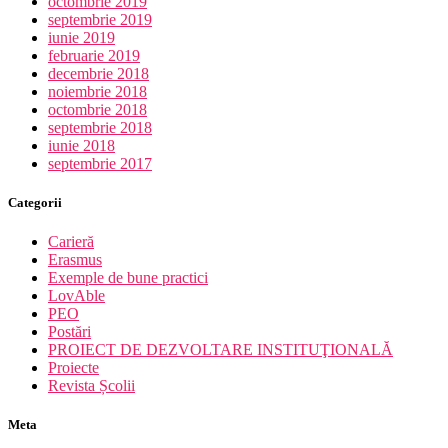
octombrie 2019
septembrie 2019
iunie 2019
februarie 2019
decembrie 2018
noiembrie 2018
octombrie 2018
septembrie 2018
iunie 2018
septembrie 2017
Categorii
Carieră
Erasmus
Exemple de bune practici
LovAble
PEO
Postări
PROIECT DE DEZVOLTARE INSTITUŢIONALĂ
Proiecte
Revista Școlii
Meta