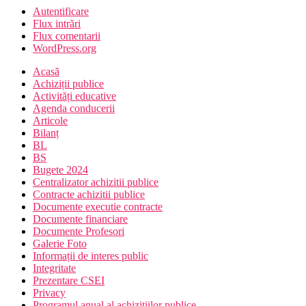
Autentificare
Flux intrări
Flux comentarii
WordPress.org
Acasă
Achiziții publice
Activități educative
Agenda conducerii
Articole
Bilanț
BL
BS
Bugete 2024
Centralizator achizitii publice
Contracte achizitii publice
Documente executie contracte
Documente financiare
Documente Profesori
Galerie Foto
Informații de interes public
Integritate
Prezentare CSEI
Privacy
Programul anual al achizițiilor publice