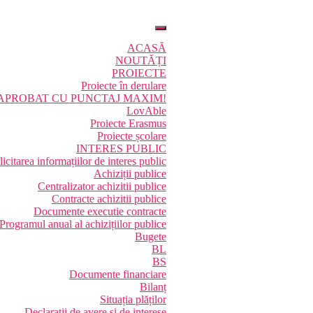
ACASĂ
NOUTĂȚI
PROIECTE
Proiecte în derulare
 APROBAT CU PUNCTAJ MAXIM!
LovAble
Proiecte Erasmus
Proiecte școlare
INTERES PUBLIC
licitarea informațiilor de interes public
Achiziții publice
Centralizator achizitii publice
Contracte achizitii publice
Documente executie contracte
Programul anual al achizițiilor publice
Bugete
BL
BS
Documente financiare
Bilanț
Situația plăților
Declarații de avere și de interese