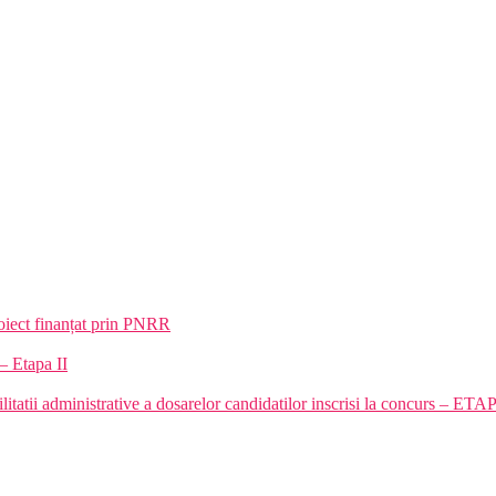
oiect finanțat prin PNRR
– Etapa II
ilitatii administrative a dosarelor candidatilor inscrisi la concurs – ETA