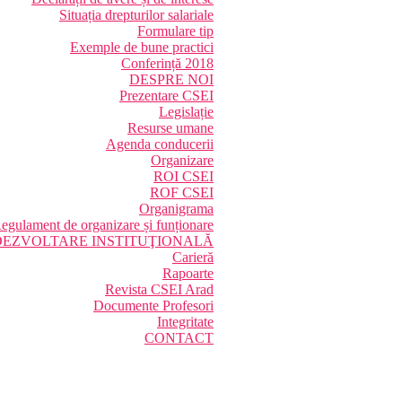
Situația drepturilor salariale
Formulare tip
Exemple de bune practici
Conferință 2018
DESPRE NOI
Prezentare CSEI
Legislație
Resurse umane
Agenda conducerii
Organizare
ROI CSEI
ROF CSEI
Organigrama
egulament de organizare și funționare
DEZVOLTARE INSTITUŢIONALĂ
Carieră
Rapoarte
Revista CSEI Arad
Documente Profesori
Integritate
CONTACT