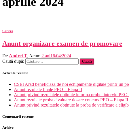
aprilie 2024
Carieră
Anunt organizare examen de promovare
De
Andrei T
, Acum
2 ani
16/04/2024
Caută după:
Articole recente
CSEI Arad beneficiază de noi echipamente digitale printr-un pr
Anunt rezultate finale PEO – Etapa II
Anunt privind rezultatele obtinute in urma probei interviu PEO 
Anunt rezultate proba elvaluare dosare concurs PEO – Etapa II
Anunt privind rezultatele obtinute la proba de verificare a eligib
Comentarii recente
Arhive