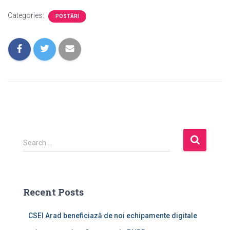
Categories:
POSTĂRI
S
Search …
e
a
r
c
Recent Posts
h
f
CSEI Arad beneficiază de noi echipamente digitale
o
r