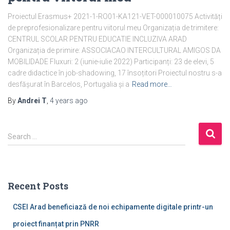
Proiectul Erasmus+ 2021-1-RO01-KA121-VET-000010075 Activități
de preprofesionalizare pentru viitorul meu Organizația de trimitere:
CENTRUL SCOLAR PENTRU EDUCATIE INCLUZIVA ARAD
Organizația de primire: ASSOCIACAO INTERCULTURAL AMIGOS DA
MOBILIDADE Fluxuri: 2 (iunie-iulie 2022) Participanți: 23 de elevi, 5
cadre didactice în job-shadowing, 17 însoțitori Proiectul nostru s-a
desfășurat în Barcelos, Portugalia și a
Read more…
By
Andrei T
,
4 years
ago
Search …
Recent Posts
CSEI Arad beneficiază de noi echipamente digitale printr-un
proiect finanțat prin PNRR