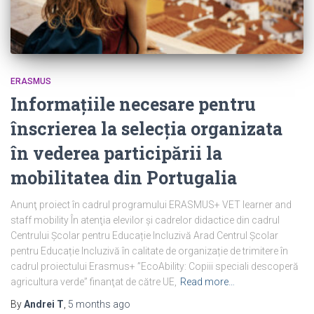
ERASMUS
Informațiile necesare pentru
înscrierea la selecția organizata
în vederea participării la
mobilitatea din Portugalia
Anunţ proiect în cadrul programului ERASMUS+ VET learner and
staff mobility În atenţia elevilor și cadrelor didactice din cadrul
Centrului Școlar pentru Educație Incluzivă Arad Centrul Școlar
pentru Educație Incluzivă în calitate de organizație de trimitere în
cadrul proiectului Erasmus+ ”EcoAbility: Copiii speciali descoperă
agricultura verde” finanţat de către UE,
Read more…
By
Andrei T
,
5 months
ago