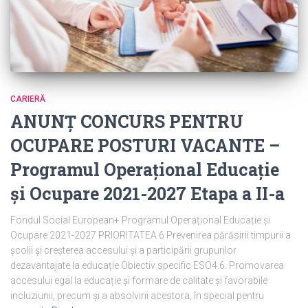
CARIERĂ
ANUNȚ CONCURS PENTRU
OCUPARE POSTURI VACANTE –
Programul Operațional Educație
și Ocupare 2021-2027 Etapa a II-a
Fondul Social European+ Programul Operațional Educație și
Ocupare 2021-2027 PRIORITATEA 6 Prevenirea părăsirii timpurii a
școlii și creșterea accesului și a participării grupurilor
dezavantajate la educație Obiectiv specific ESO4.6. Promovarea
accesului egal la educație și formare de calitate și favorabile
incluziunii, precum și a absolvirii acestora, în special pentru