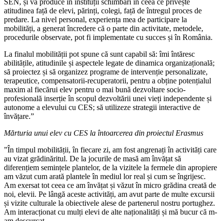
SEN, și va produce în instituții schimbări în ceea ce privește
atitudinea față de elevi, părinți, colegi, față de întregul proces de
predare. La nivel personal, experiența mea de participare la
mobilități, a generat încredere că o parte din activitate, metodele,
procedurile observate, pot fi implementate cu succes și în România.
La finalul mobilității pot spune că sunt capabil să: îmi întăresc
abilitățile, atitudinile și aspectele legate de dinamica organizațională;
să proiectez și să organizez programe de intervenție personalizate,
terapeutice, compensatorii-recuperatorii, pentru a obține potențialul
maxim al fiecărui elev pentru o mai bună dezvoltare socio-
profesională inserție în scopul dezvoltării unei vieți independente și
autonome a elevului cu CES; să utilizeze strategii interactive de
învățare.”
Mărturia unui elev cu CES la întoarcerea din proiectul Erasmus
”În timpul mobilității, în fiecare zi, am fost angrenați în activități care
au vizat grădinăritul. De la jocurile de masă am învățat să
diferențiem semințele plantelor, de la vizitele la fermele din apropiere
am văzut cum arată plantele în mediul lor real și cum se îngrijesc.
Am exersat tot ceea ce am învățat și văzut în micro grădina creată de
noi, elevii. Pe lângă aceste activități, am avut parte de multe excursii
și vizite culturale la obiectivele alese de partenerul nostru portughez.
Am interacționat cu mulți elevi de alte naționalități și mă bucur că m-
am descurcat.