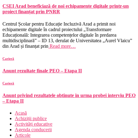
CSEI Arad beneficiază de noi echipamente digitale printr-un
proiect finanțat prin PNRR
Centrul Școlar pentru Educație Incluzivă Arad a primit noi
echipamente digitale în cadrul proiectului „Transformare
Educațională: Integrarea competențelor digitale în predarea
multidisciplinară” – ID 13, derulat de Universitatea „Aurel Vlaicu”
din Arad și finanțat prin
Read more…
Carieră
Anunt rezultate finale PEO – Etapa II
Carieră
Anunt privind rezultatele obtinute in urma probei interviu PEO
– Etapa II
Acasă
Achiziții publice
Activități educative
Agenda conducerii
Articole