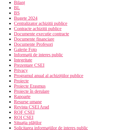
Bilanț
BL
BS
Bugete 2024
Centralizator achizitii publice
Contracte achizitii publice
Documente executie contracte
Documente financiare
Documente Profesori
Galerie Foto
Informații de interes public
Integritate
Prezentare CSEI
Privacy
Programul anual al achizițiilor publice
Proiecte
Proiecte Erasmus
Proiecte în derulare
Rapoarte
Resurse umane
Revista CSEI Arad
ROF CSEI
ROI CSEI
Situația plăților
Solicitarea informațiilor de interes public