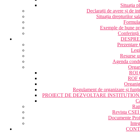
Situația pl
Declarații de avere și de in
Situația drepturilor sal
Formular
Exemple de bune pra
Conferință
DESPRE
Prezentare
Legi
Resurse 
Agenda condu
Organ
ROI 
ROF 
Organi
Regulament de organizare și funți
PROIECT DE DEZVOLTARE INSTITUŢIO
Ca
Rap
Revista CSEI
Documente Prof
Integ
CONT