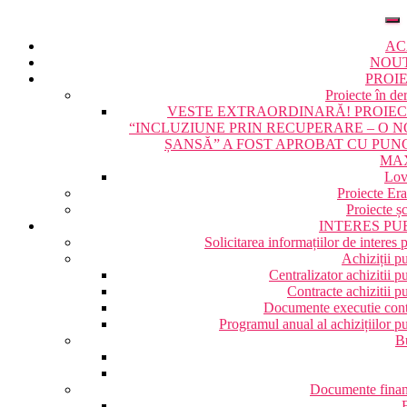
AC
NOU
PROI
Proiecte în de
VESTE EXTRAORDINARĂ! PROIE
“INCLUZIUNE PRIN RECUPERARE – O 
ȘANSĂ” A FOST APROBAT CU PUN
MA
Lov
Proiecte Er
Proiecte ș
INTERES PU
Solicitarea informațiilor de interes 
Achiziții p
Centralizator achizitii p
Contracte achizitii p
Documente executie cont
Programul anual al achizițiilor p
B
Documente finan