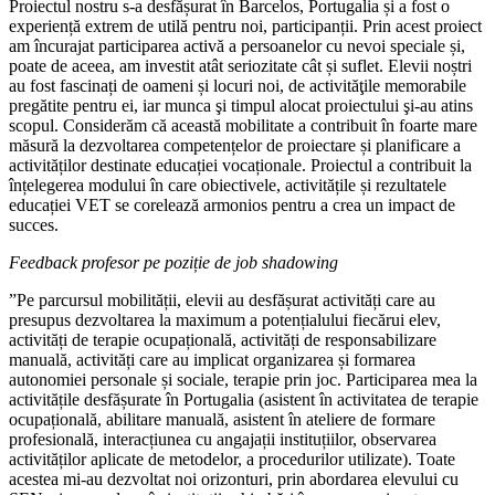
Proiectul nostru s-a desfășurat în Barcelos, Portugalia și a fost o
experiență extrem de utilă pentru noi, participanții. Prin acest proiect
am încurajat participarea activă a persoanelor cu nevoi speciale și,
poate de aceea, am investit atât seriozitate cât și suflet. Elevii noștri
au fost fascinați de oameni și locuri noi, de activităţile memorabile
pregătite pentru ei, iar munca şi timpul alocat proiectului şi-au atins
scopul. Considerăm că această mobilitate a contribuit în foarte mare
măsură la dezvoltarea competențelor de proiectare și planificare a
activităților destinate educației vocaționale. Proiectul a contribuit la
înțelegerea modului în care obiectivele, activitățile și rezultatele
educației VET se corelează armonios pentru a crea un impact de
succes.
Feedback profesor pe poziție de job shadowing
”Pe parcursul mobilității, elevii au desfășurat activități care au
presupus dezvoltarea la maximum a potențialului fiecărui elev,
activități de terapie ocupațională, activități de responsabilizare
manuală, activități care au implicat organizarea și formarea
autonomiei personale și sociale, terapie prin joc. Participarea mea la
activitățile desfășurate în Portugalia (asistent în activitatea de terapie
ocupațională, abilitare manuală, asistent în ateliere de formare
profesională, interacțiunea cu angajații instituțiilor, observarea
activităților aplicate de metodelor, a procedurilor utilizate). Toate
acestea mi-au dezvoltat noi orizonturi, prin abordarea elevului cu