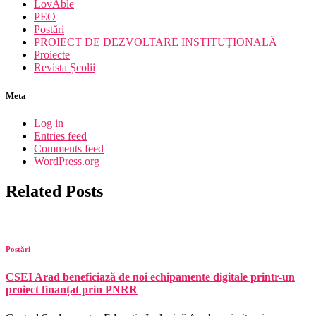
LovAble
PEO
Postări
PROIECT DE DEZVOLTARE INSTITUŢIONALĂ
Proiecte
Revista Școlii
Meta
Log in
Entries feed
Comments feed
WordPress.org
Related Posts
Postări
CSEI Arad beneficiază de noi echipamente digitale printr-un
proiect finanțat prin PNRR