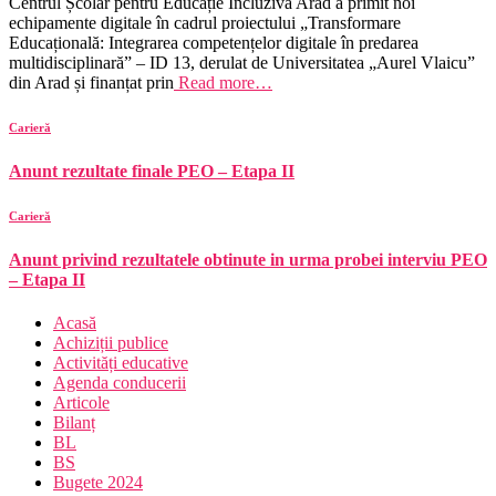
Centrul Școlar pentru Educație Incluzivă Arad a primit noi
echipamente digitale în cadrul proiectului „Transformare
Educațională: Integrarea competențelor digitale în predarea
multidisciplinară” – ID 13, derulat de Universitatea „Aurel Vlaicu”
din Arad și finanțat prin
Read more…
Carieră
Anunt rezultate finale PEO – Etapa II
Carieră
Anunt privind rezultatele obtinute in urma probei interviu PEO
– Etapa II
Acasă
Achiziții publice
Activități educative
Agenda conducerii
Articole
Bilanț
BL
BS
Bugete 2024