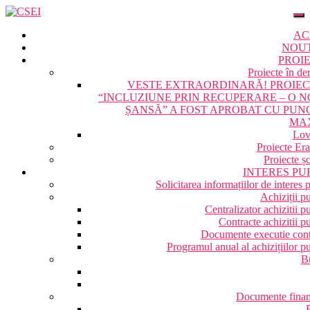
AC
NOU
PROI
Proiecte în de
VESTE EXTRAORDINARĂ! PROIE
“INCLUZIUNE PRIN RECUPERARE – O 
ȘANSĂ” A FOST APROBAT CU PUN
MA
Lov
Proiecte Er
Proiecte ș
INTERES PU
Solicitarea informațiilor de interes 
Achiziții p
Centralizator achizitii p
Contracte achizitii p
Documente executie cont
Programul anual al achizițiilor p
B
Documente finan