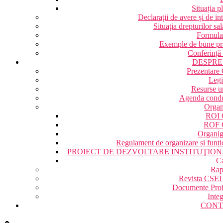
Situația pl
Declarații de avere și de in
Situația drepturilor sal
Formular
Exemple de bune pra
Conferință
DESPRE
Prezentare
Legi
Resurse 
Agenda condu
Organ
ROI 
ROF 
Organi
Regulament de organizare și funți
PROIECT DE DEZVOLTARE INSTITUŢIO
Ca
Rap
Revista CSEI
Documente Prof
Integ
CONT