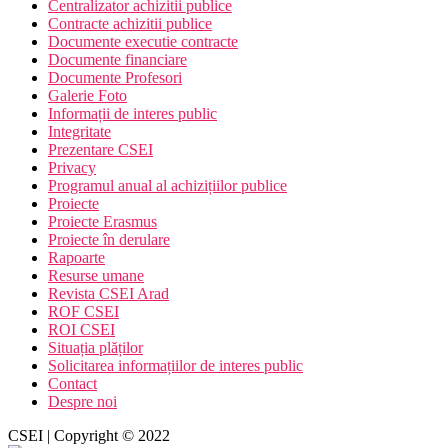
Centralizator achizitii publice
Contracte achizitii publice
Documente executie contracte
Documente financiare
Documente Profesori
Galerie Foto
Informații de interes public
Integritate
Prezentare CSEI
Privacy
Programul anual al achizițiilor publice
Proiecte
Proiecte Erasmus
Proiecte în derulare
Rapoarte
Resurse umane
Revista CSEI Arad
ROF CSEI
ROI CSEI
Situația plăților
Solicitarea informațiilor de interes public
Contact
Despre noi
CSEI | Copyright © 2022