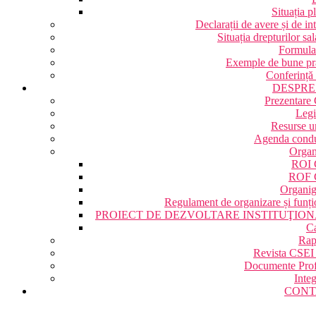
Situația pl
Declarații de avere și de in
Situația drepturilor sal
Formular
Exemple de bune pra
Conferință
DESPRE
Prezentare
Legi
Resurse 
Agenda condu
Organ
ROI 
ROF 
Organi
Regulament de organizare și funți
PROIECT DE DEZVOLTARE INSTITUŢIO
Ca
Rap
Revista CSEI
Documente Prof
Integ
CONT