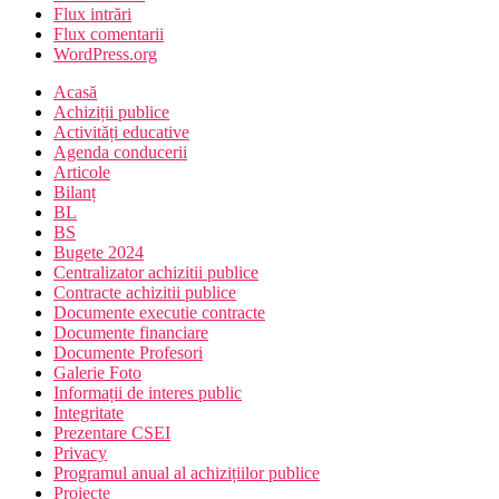
Flux intrări
Flux comentarii
WordPress.org
Acasă
Achiziții publice
Activități educative
Agenda conducerii
Articole
Bilanț
BL
BS
Bugete 2024
Centralizator achizitii publice
Contracte achizitii publice
Documente executie contracte
Documente financiare
Documente Profesori
Galerie Foto
Informații de interes public
Integritate
Prezentare CSEI
Privacy
Programul anual al achizițiilor publice
Proiecte