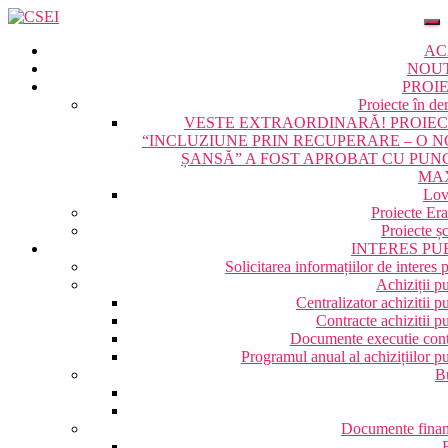
AC
NOU
PROI
Proiecte în de
VESTE EXTRAORDINARĂ! PROIE
“INCLUZIUNE PRIN RECUPERARE – O 
ȘANSĂ” A FOST APROBAT CU PUN
MA
Lov
Proiecte Er
Proiecte ș
INTERES PU
Solicitarea informațiilor de interes 
Achiziții p
Centralizator achizitii p
Contracte achizitii p
Documente executie cont
Programul anual al achizițiilor p
B
Documente finan