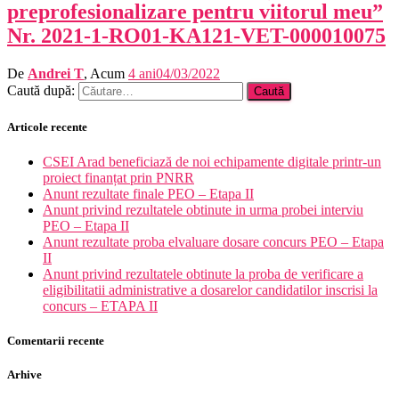
preprofesionalizare pentru viitorul meu”
Nr. 2021-1-RO01-KA121-VET-000010075
De
Andrei T
, Acum
4 ani
04/03/2022
Caută după:
Articole recente
CSEI Arad beneficiază de noi echipamente digitale printr-un
proiect finanțat prin PNRR
Anunt rezultate finale PEO – Etapa II
Anunt privind rezultatele obtinute in urma probei interviu
PEO – Etapa II
Anunt rezultate proba elvaluare dosare concurs PEO – Etapa
II
Anunt privind rezultatele obtinute la proba de verificare a
eligibilitatii administrative a dosarelor candidatilor inscrisi la
concurs – ETAPA II
Comentarii recente
Arhive