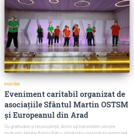
POSTĂRI
Eveniment caritabil organizat de
asociațiile Sfântul Martin OSTSM
și Europeanul din Arad
Cu gratitudine și recunoștință, dorim să transmitem sincere
mulțumiri familiei Boloni-Petcu, inițiatorilor minunatului eveniment