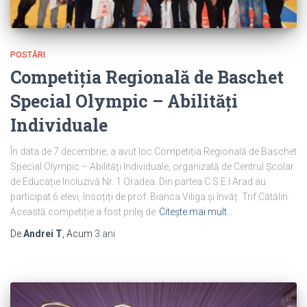
POSTĂRI
Competiția Regională de Baschet
Special Olympic – Abilități
Individuale
În data de 7 decembrie, a avut loc Competiția Regională de Baschet
Special Olympic – Abilități Individuale, organizată de Centrul Școlar
de Educație Incluzivă Nr. 1 Oradea. Din partea C.S.E.I Arad au
participat 6 elevi, însoțiți de prof. Bianca Viliga și învăț. Trif Cătălin.
Această competiție a fost prilej de
Citește mai mult…
De
Andrei T
, Acum
3 ani