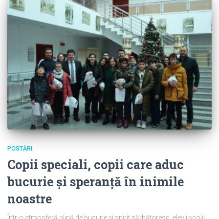
POSTĂRI
Copii speciali, copii care aduc
bucurie și speranță în inimile
noastre
Într-o atmosferă plină de bucurie și spirit sărbătoresc, elevii școlii