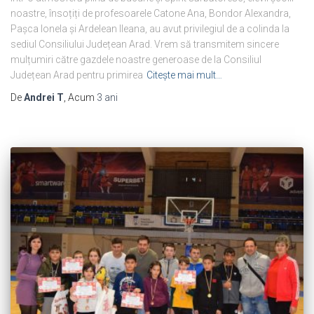
noastre, însoțiți de profesoarele Catone Ana, Bondor Alexandra,
Pașca Ionela și Ardelean Ileana, au avut privilegiul de a colinda la
sediul Consiliului Județean Arad. Vrem să transmitem sincere
mulțumiri către gazdele noastre generoase de la Consiliul
Județean Arad pentru primirea
Citește mai mult…
De
Andrei T
, Acum
3 ani