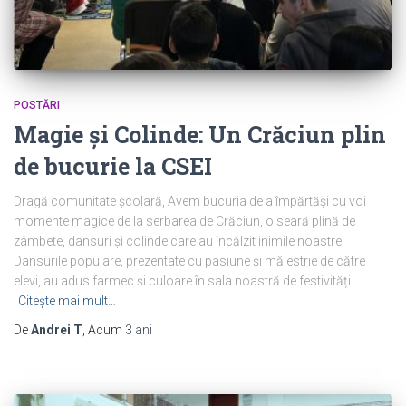
POSTĂRI
Magie și Colinde: Un Crăciun plin
de bucurie la CSEI
Dragă comunitate școlară, Avem bucuria de a împărtăși cu voi
momente magice de la serbarea de Crăciun, o seară plină de
zâmbete, dansuri și colinde care au încălzit inimile noastre.
Dansurile populare, prezentate cu pasiune și măiestrie de către
elevi, au adus farmec și culoare în sala noastră de festivități.
Citește mai mult…
De
Andrei T
, Acum
3 ani